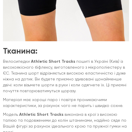
Тканина:
Велосипедки
Athletic Short Tracks
пошиті в Україні (Київ) із
високоякісного біфлексу, виготовленого з мікрополіестеру в
ЄС. Тканина шорт відрізняється високою еластичністю і дуже
ніжна на дотик. Ви будете приємно здивовані щонайменше
двічі: коли візьмете шорти в руки і коли одягнете їх. Ці приємні
почуття повторюватимуться щоразу.
Матеріал має хороші паро і повітря проникаючими
характеристики, за рахунок чого не парить і швидко сохне.
Модель
Athletic Short Tracks
виконана в крої з високою
талією та подовженими до колін штанинами, надійно сяде по
Вашій фігурі за рахунок ідеального крою та пружної гумки на