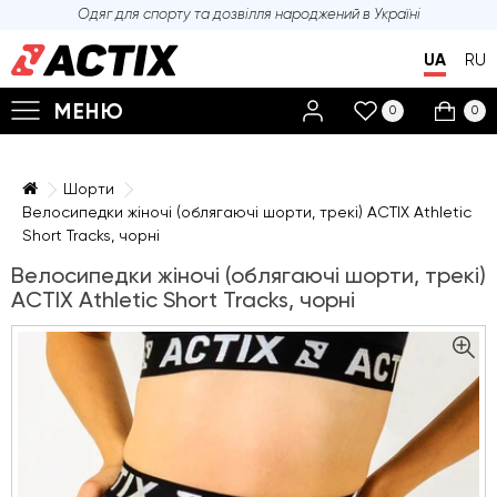
Одяг для спорту та дозвілля
народжений в Україні
UA
RU
МЕНЮ
0
0
Шорти
Велосипедки жіночі (облягаючі шорти, трекі) ACTIX Athletic
Short Tracks, чорні
Велосипедки жіночі (облягаючі шорти, трекі)
ACTIX Athletic Short Tracks, чорні