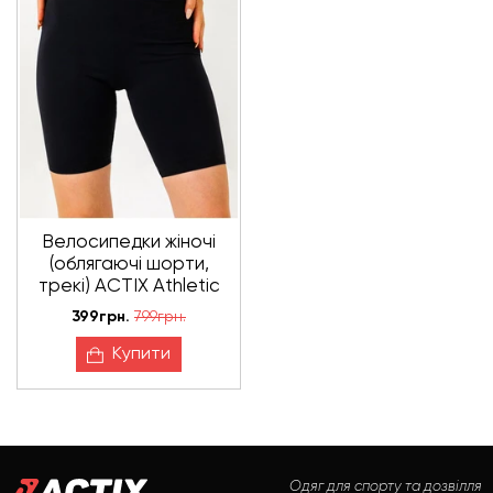
Велосипедки жіночі
(облягаючі шорти,
трекі) ACTIX Athletic
Short Tracks, чорні
399грн.
799грн.
Купити
Одяг для спорту та дозвілля