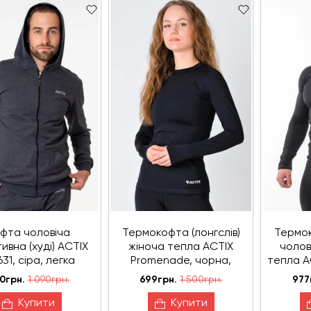
фта чоловіча
Термокофта (лонгслів)
Термок
ивна (худі) ACTIX
жіноча тепла ACTIX
чолов
31, сіра, легка
Promenade, чорна,
тепла A
ушка на блискавці
утеплена мікрофлісом
чор
0грн.
1 090грн.
699грн.
1 500грн.
977
м
Купити
Купити