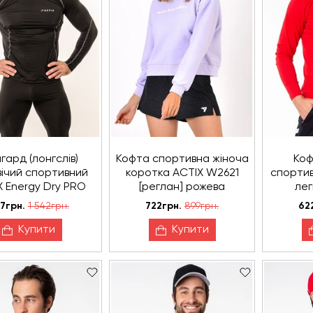
гард (лонгслів)
Кофта спортивна жіноча
Коф
ічий спортивний
коротка ACTIX W2621
спортив
X Energy Dry PRO
[реглан] рожева
лег
 вологовідвідний,
7грн.
1 542грн.
722грн.
899грн.
62
й (графіт), сірий
шов
Купити
Купити