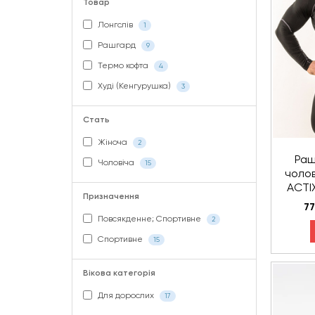
Товар
Лонгслів
1
Рашгард
9
Термо кофта
4
Худі (Кенгурушка)
3
Стать
Жіноча
2
Раш
Чоловіча
15
чолов
ACTI
Призначення
легкий
77
чорни
Повсякденне; Спортивне
2
Спортивне
15
Вікова категорія
Для дорослих
17