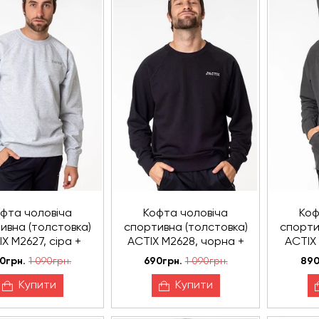
фта чоловіча
Кофта чоловіча
Коф
ивна (толстовка)
спортивна (толстовка)
спорти
X М2627, сіра +
ACTIX М2628, чорна +
ACTIX 
бейсболка
бейсболка
0грн.
1 090грн.
690грн.
1 090грн.
890
Купити
Купити