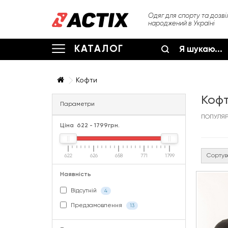
Одяг для спорту та дозві
народжений в Україні
КАТАЛОГ
Кофти
Кофт
Параметри
ПОПУЛЯРН
Ціна
622
-
1799
грн.
Сортув
622
626
658
771
1799
Наявність
Відсутній
4
Предзамовлення
13