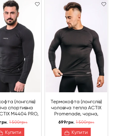
офта (лонгслів)
Термокофта (лонгслів)
іча спортивна
чоловіча тепла ACTIX
CTIX М4404 PRO,
Promenade, чорна,
на, утеплена
утеплена мікрофлісом
грн.
1 500грн.
699грн.
1 500грн.
ікрофлісом
Купити
Купити