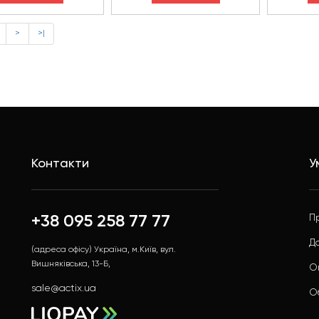
>
>|
Контакти
У
+38 095 258 77 77
П
Д
(адреса офісу) Україна, м.Київ, вул.
Вишняківська, 13-Б,
О
sale@actix.ua
О