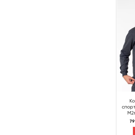
Ко
спорт
М26
кенгур
79