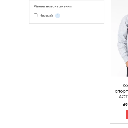
Рівень навантаження
Низький
1
Ко
спорт
ACTI
69