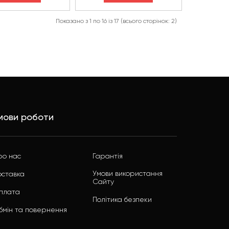
Показано з 1 по 16 із 17 (всього сторінок: 2)
мови роботи
ро нас
Гарантія
Умови використання
оставка
Сайту
плата
Політика безпеки
бмін та повернення