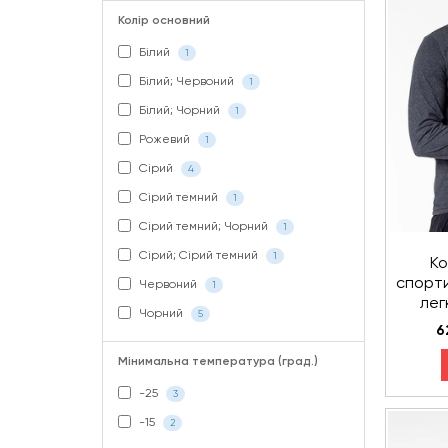
Колір основний
Білий
1
Білий; Червоний
1
Білий; Чорний
1
Рожевий
1
Сірий
4
Сірий темний
1
Сірий темний; Чорний
1
Сірий; Сірий темний
1
Ко
спорти
Червоний
1
лег
Чорний
5
6
Мінимальна температура (град.)
-25
3
-15
2