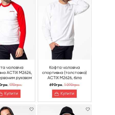
та чоловіча
Кофта чоловіча
на ACTIX М2626,
спортивна (толстовка)
червоним рукавом
ACTIX М2626, біла
 бейсболка
+бейсболка
0грн.
970грн.
690грн.
1 090грн.
Купити
Купити