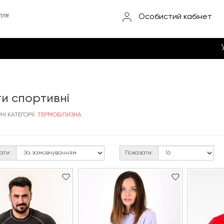
лля
Особистий кабінет
и спортивні
І КАТЕГОРІЇ:
ТЕРМОБІЛИЗНА
ати:
Показати: