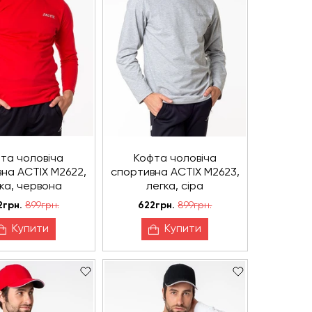
та чоловіча
Кофта чоловіча
на ACTIX М2622,
спортивна ACTIX М2623,
ка, червона
легка, сіра
2грн.
899грн.
622грн.
899грн.
Купити
Купити