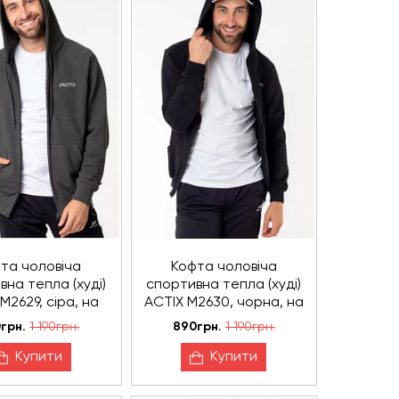
та чоловіча
Кофта чоловіча
вна тепла (худі)
спортивна тепла (худі)
М2629, сіра, на
ACTIX М2630, чорна, на
блискавці
блискавці
грн.
1 190грн.
890грн.
1 190грн.
Купити
Купити