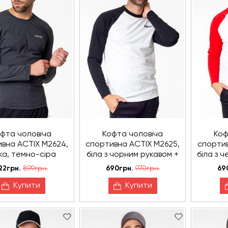
фта чоловіча
Кофта чоловіча
Коф
вна ACTIX М2624,
спортивна ACTIX М2625,
спортив
ка, темно-сіра
біла з чорним рукавом +
біла з 
бейсболка
+
22грн.
899грн.
690грн.
970грн.
69
Купити
Купити