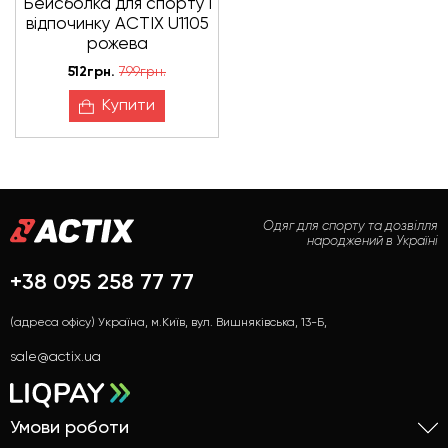
Бейсболка для спорту і
відпочинку ACTIX U1105
рожева
512грн.
799грн.
Купити
Одяг для спорту та дозвілля
народжений в Україні
+38 095 258 77 77
(адреса офісу) Україна, м.Київ, вул. Вишняківська, 13-Б,
sale@actix.ua
Умови роботи