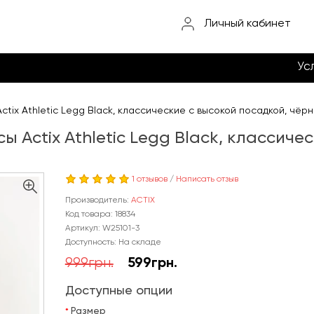
Личный кабинет
Ус
tix Athletic Legg Black, классические с высокой посадкой, чёр
 Actix Athletic Legg Black, классиче
1 отзывов
/
Написать отзыв
Производитель:
ACTIX
Код товара: 18834
Артикул: W25101-3
Доступность: На складе
999грн.
599грн.
Доступные опции
Размер