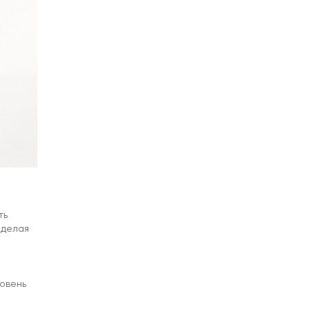
ть
 делая
ровень