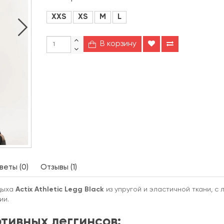
XXS
XS
M
L
В корзину
еты (0)
Отзывы (1)
тдыха
Actix Athletic Legg Black
из упругой и эластичной ткани, с 
ии.
тивных леггинсов: