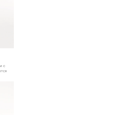
и с
ется