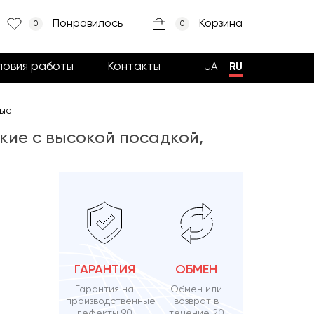
Понравилось
Корзина
0
0
ловия работы
Контакты
UA
RU
ные
ские с высокой посадкой,
ГАРАНТИЯ
ОБМЕН
Гарантия на
Обмен или
производственные
возврат в
дефекты 90
течение 20