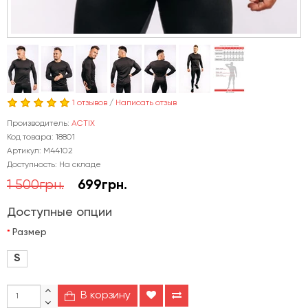
1 отзывов
/
Написать отзыв
Производитель:
ACTIX
Код товара: 18801
Артикул: М44102
Доступность: На складе
1 500грн.
699грн.
Доступные опции
Размер
S
В корзину