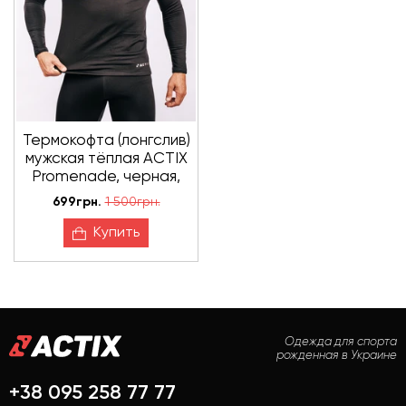
Термокофта (лонгслив)
мужская тёплая ACTIX
Promenade, черная,
утеплённая
699грн.
1 500грн.
микрофлисом
Купить
Одежда для спорта
рожденная в Украине
+38 095 258 77 77