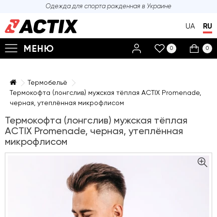
Одежда для спорта
рожденная в Украине
UA
RU
МЕНЮ
0
0
Термобельё
Термокофта (лонгслив) мужская тёплая ACTIX Promenade,
черная, утеплённая микрофлисом
Термокофта (лонгслив) мужская тёплая
ACTIX Promenade, черная, утеплённая
микрофлисом