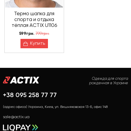
Термо шапка для
спорта и отдыха
тёплая ACTIX U1106
серая (унисекс, шерсть
599грн.
799грн.
мериноса)
Купить
Одежда для спорта
рожденная в Украине
+38 095 258 77 77
(адрес офиса) Украина, Киев, ул. Вишняковская 13-Б, офис 148
sale@actix.ua